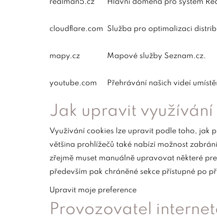
realman5.cz
Hlavní doména pro systém Rea
cloudflare.com
Služba pro optimalizaci distr
mapy.cz
Mapové služby Seznam.cz.
youtube.com
Přehrávání našich videí umíst
Jak upravit využívání
Využívání cookies lze upravit podle toho, jak 
většina prohlížečů také nabízí možnost zabrán
zřejmě muset manuálně upravovat některé prefe
především pak chráněné sekce přístupné po př
Upravit moje preference
Provozovatel internet