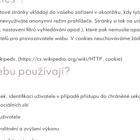
ové stránky ukládají do vašeho zařízení v okamžiku, kdy tyto 
nevyužíváte anonymní režim prohlížeče. Stránky si tak na urč
, nastavení filtrů vyhledávání apod.), které pak nemusíte op
ivatelů pro provozovatele webu. V cookies neuchováváme žádné
ipedii. (
https://cs.wikipedia.org/wiki/HTTP_cookie
)
ebu používají?
k, identifikaci uživatele v případě přístupu do chráněné sek
ciálních sítí
uživatele
kvalitnění a zvýšení výkonu