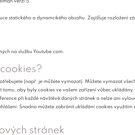
lman verzi 5.
ibuce statického a dynamcikého obsahu. Zajišťuje rozložení 
ěných na službu Youtube.com.
 cookies?
potřebujete (např. je můžete vymazat). Můžete vymazat všechn
it tomu, aby byly cookies ve vašem zařízení vůbec ukládány.
rence při každé návštěvě daných stránek a nelze ani vylouči
ihlášení. Snadno můžete zabránit ukládání cookies využitím
ových stránek