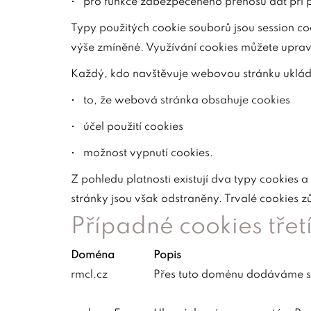
• pro funkce zabezpečeného přenosu dat při
Typy použitých cookie souborů jsou session coo
výše zmíněné. Využívání cookies můžete upravi
Každý, kdo navštěvuje webovou stránku ukláda
• to, že webová stránka obsahuje cookies
• účel použití cookies
• možnost vypnutí cookies.
Z pohledu platnosti existují dva typy cookies a
stránky jsou však odstraněny. Trvalé cookies zůs
Případné cookies třetí
Doména
Popis
rmcl.cz
Přes tuto doménu dodáváme st