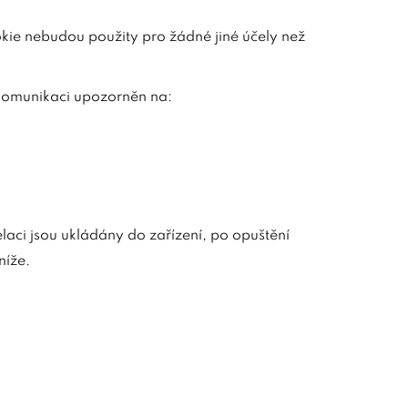
okie nebudou použity pro žádné jiné účely než
 komunikaci upozorněn na:
relaci jsou ukládány do zařízení, po opuštění
níže.